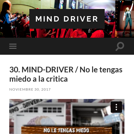
MIND DRIVER
Altern
Alternar
el
el
campo
menú
de
móvil
búsqu
30. MIND-DRIVER / No le tengas
miedo a la critica
NOVIEMBRE 30, 2017